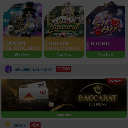
Play Now
Play Now
Play Now
PROMO
BACCARAT LIVE PROXY
Play Now
NEW
IDNMAX