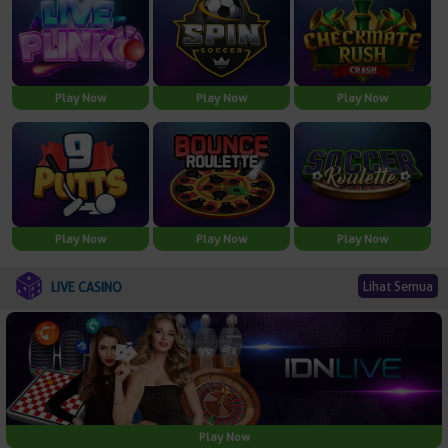
Play Now
Play Now
Play Now
Play Now
Play Now
Play Now
Lihat Semua
LIVE CASINO
Play Now