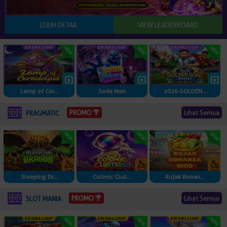
Lamp of Cor...
Soda Man
2026 GOLDEN...
Lihat Semua
PROMO
PRAGMATIC
Sleeping Dr...
Cosmic Clus...
Rujak Bonan...
Lihat Semua
PROMO
SLOT MANIA