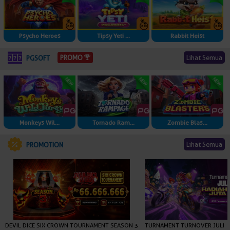
Psycho Heroes
Tipsy Yeti ...
Rabbit Heist
Lihat Semua
PROMO
PGSOFT
Monkeys Wil...
Tornado Ram...
Zombie Blas...
Lihat Semua
PROMOTION
DEVIL DICE SIX CROWN TOURNAMENT SEASON 3
TURNAMENT TURNOVER JULI