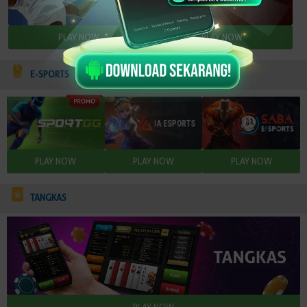
NEW
E-SPORTS
TANGKAS