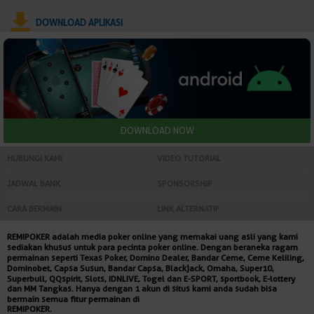
DOWNLOAD APLIKASI
HUBUNGI KAMI
VIDEO TUTORIAL
JADWAL BANK
SPONSORSHIP
CARA BERMAIN
LINK ALTERNATIF
REMIPOKER adalah media poker online yang memakai uang asli yang kami
sediakan khusus untuk para pecinta poker online. Dengan beraneka ragam
permainan seperti Texas Poker, Domino Dealer, Bandar Ceme, Ceme Keliling,
Dominobet, Capsa Susun, Bandar Capsa, Blackjack, Omaha, Super10,
Superbull, QQspirit, Slots, IDNLIVE, Togel dan E-SPORT, sportbook, E-lottery
dan MM Tangkas. Hanya dengan 1 akun di situs kami anda sudah bisa
bermain semua fitur permainan di
REMIPOKER.