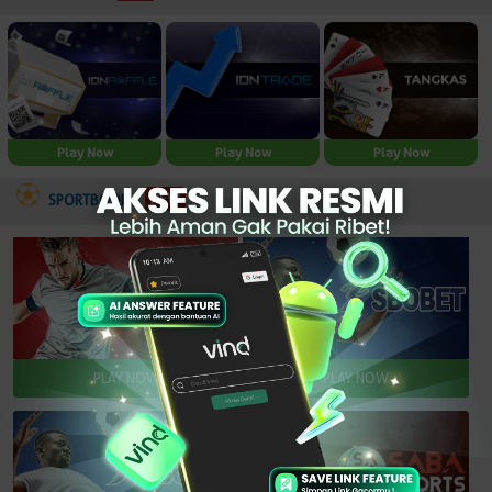
Play Now
Play Now
Play Now
NEW
SPORTBOOK