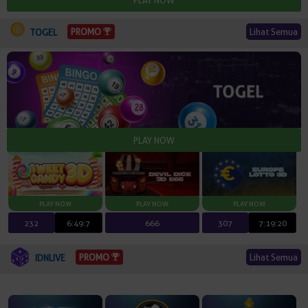
Lihat Semua
PROMO
TOGEL
232
6:49:6
666
307
7:19:19
Lihat Semua
PROMO
IDNLIVE