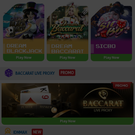
Play Now
Play Now
Play Now
PROMO
BACCARAT LIVE PROXY
Play Now
NEW
IDNMAX