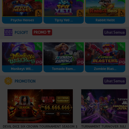
Psycho Heroes
Tipsy Yeti ...
Rabbit Heist
Lihat Semua
PROMO
PGSOFT
Monkeys Wil...
Tornado Ram...
Zombie Blas...
Lihat Semua
PROMOTION
DEVIL DICE SIX CROWN TOURNAMENT SEASON 3
TURNAMENT TURNOVER JULI