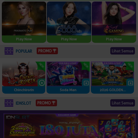
Play Now
Play Now
Play Now
Lihat Semua
PROMO
POPULAR
Chinchirorin
Soda Man
2026 GOLDEN...
Lihat Semua
PROMO
IDNSLOT