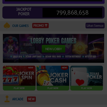
© Copyright 2026 remipkermantap.vip. All right reserved | 18+
JACKPOT
799,868,658
POKER
Lihat Semua
PROMO
OUR GAMES
NEW
ARCADE