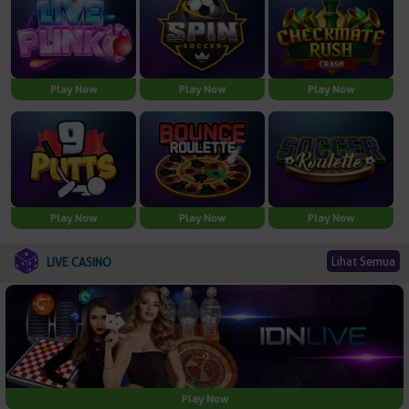
Play Now
Play Now
Play Now
Play Now
Play Now
Play Now
Lihat Semua
LIVE CASINO
Play Now